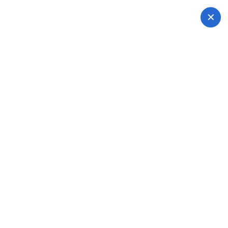
✕
台
影视中心
联系我们
登录平台
显示差异化
威尼斯人平台
专业 · 信赖 · 安全